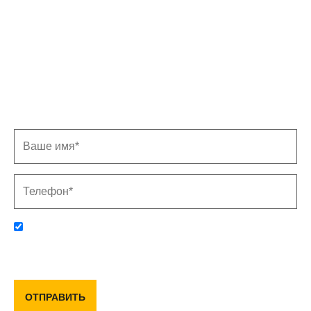
Записаться на замер
Заполните форму, и мы свяжемся с Вами в
ближайшее время
Отправляя данную форму, вы соглашаетесь с политикой
конфиденциальности и пользовательским соглашением
ОТПРАВИТЬ